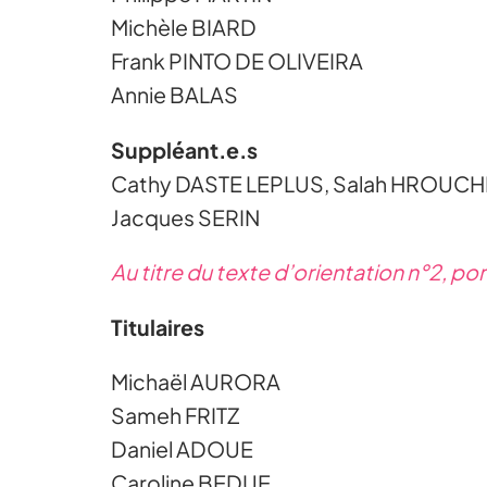
Michèle BIARD
Frank PINTO DE OLIVEIRA
Annie BALAS
Suppléant.e.s
Cathy DASTE LEPLUS, Salah HROUCHI
Jacques SERIN
Au titre du texte d’orientation n°2, po
Titulaires
Michaël AURORA
Sameh FRITZ
Daniel ADOUE
Caroline BEDUE