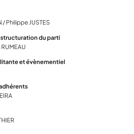
/ Philippe JUSTES
structuration du parti
HE RUMEAU
litante et évènementiel
 adhérents
VEIRA
ATHIER